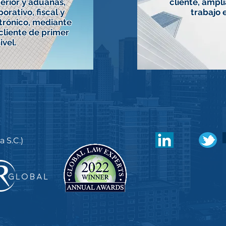
erior y aduanas,
cliente, ampli
orativo, fiscal y
trabajo 
trónico, mediante
 cliente de primer
ivel.
 S.C.)