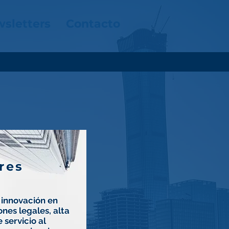
sletters
Contacto
res
 innovación en
nes legales, alta
 servicio al