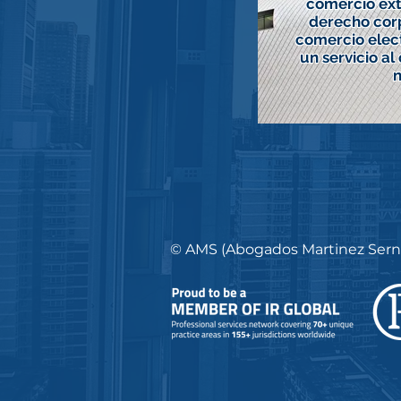
comercio ext
derecho corp
comercio elec
un servicio al
n
© AMS (Abogados Martinez Serna