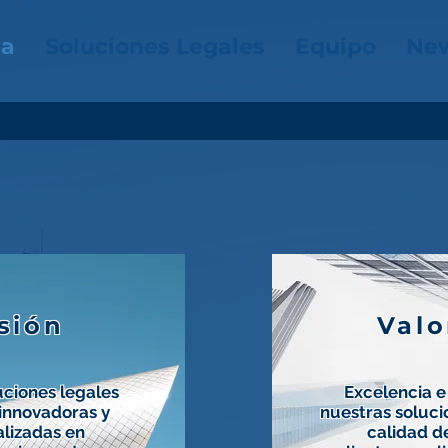
ma
Soluciones Legales
Equipo
New
sión
Valo
uciones legales
Excelencia e
 innovadoras y
nuestras solucio
lizadas en
calidad de